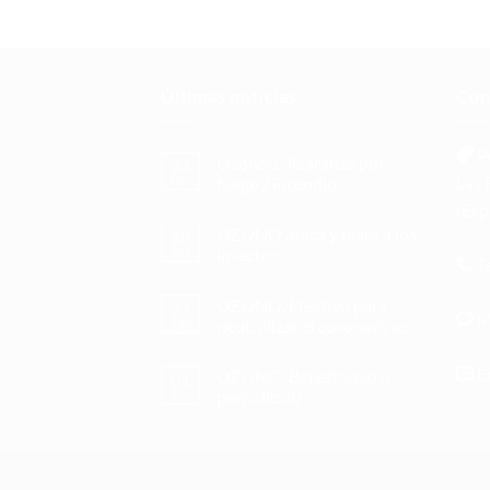
Últimas noticias
Con
Po
Ozono3. Telarañas por
24
Las 
Mar
fuego / incendio
(Esp
OZONO ataca y mata a los
10
Sep
insectos
Te
OZONO. Efectivo para
27
M
Ago
neutralizar el coronavirus
E
OZONO. Beneficioso o
01
Jun
perjudicial?