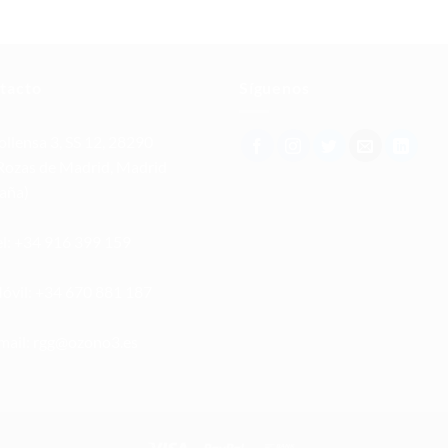
tacto
Síguenos
llensa 3, SS 12, 28290
Rozas de Madrid, Madrid
aña)
l: +34 916 399 159
óvil: +34 670 881 187
mail: rgg@ozono3.es