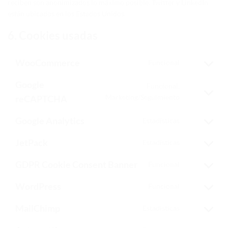
reciben son anonimizados lo máximo posible. Twitter y LinkedIn
están ubicados en los Estados Unidos.
6. Cookies usadas
WooCommerce
Funcional
Consent
to
Google
Funcional,
service
Consent
woocommerc
Marketing/Seguimiento
reCAPTCHA
to
service
Google Analytics
Estadísticas
Consent
google-
to
recaptcha
JetPack
Estadísticas
service
Consent
google-
to
GDPR Cookie Consent Banner
Funcional
analytics
service
Consent
jetpack
to
WordPress
Funcional
service
Consent
gdpr-
to
MailChimp
Estadísticas
cookie-
service
Consent
consent-
wordpress
to