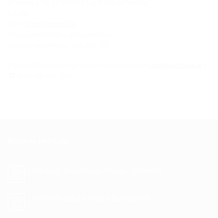
Pollensa 3, SS. 12, (28290) Las Rozas de Madrid
España
Web:
https://ozono3.es
Correo electrónico:
gg@ozono3.es
Número de teléfono: 916 399 159
Esta política de cookies se ha sincronizado con
cookiedatabase.org
el 25 febrero, 2022.
Últimas noticias
Ozono3. Telarañas por fuego / incendio
24
Mar
OZONO ataca y mata a los insectos
10
Sep