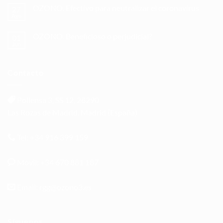
OZONO. Efectivo para neutralizar el coronavirus
27
Ago
OZONO. Beneficioso o perjudicial?
01
Jun
Contacto
Pollensa 3, SS 12, 28290
Las Rozas de Madrid, Madrid (España)
Tel: +34 916 399 159
Móvil: +34 670 881 187
Email: rgg@ozono3.es
Síguenos