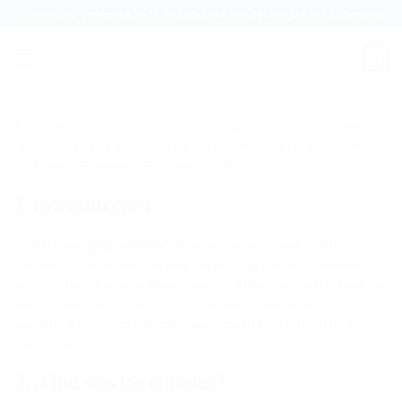
Saltar
Ozono3, SL - Pollensa 3, SS 12, 28290 - Las Rozas de Madrid, Madrid (España)
al
contenido
0
Esta política de cookies fue actualizada por última vez el 25 febrero,
2022 y se aplica a los ciudadanos y residentes legales permanentes
del Espacio Económico Europeo y Suiza.
1. Introducción
Nuestra web,
https://ozono3.es
(en adelante: «la web») utiliza
cookies y otras tecnologías relacionadas (para mayor comodidad,
todas las tecnologías se denominan «cookies»). Las cookies también
son colocadas por terceros a los que hemos contratado. En el
siguiente documento te informamos sobre el uso de cookies en
nuestra web.
2. ¿Qué son las cookies?