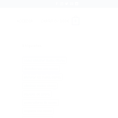
ACCEDER
CARRITO /
0,00
€
0
Etiquetas
cómo eliminar malos olores
desinfección con ozono
eliminar los malos olores
eliminar malos olores
equipos de ozono
generadores de ozono
limpieza con ozono