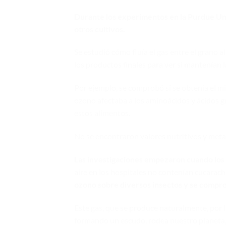
Durante los experimentos en la Purdue Univ
otros cultivos.
Se estudió cómo fluía el gas entre el grano 
los productos finales para ver si mantenían 
Por ejemplo, se comprobó si se obtenía el mism
ozono afectaba a los aminoácidos y ácidos g
estos alimentos.
No se encontraron valores nutritivos y metab
Las investigaciones empezaron cuando los c
aire en los hospitales no contenían cucaracha
ozono sobre diversos insectos y se comprobó
Este gas, que se produce naturalmente, por l
formando un escudo, rodea nuestro planeta, u