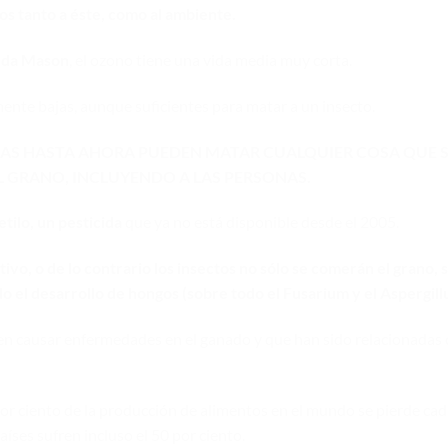
s tanto a éste, como al ambiente.
nda Mason
, el ozono tiene una vida media muy corta.
nte bajas, aunque suficientes para matar a un insecto.
ADAS HASTA AHORA PUEDEN MATAR CUALQUIER COSA QUE 
 GRANO, INCLUYENDO A LAS PERSONAS.
ilo, un pesticida
que ya no está disponible desde el 2005.
vo, o de lo contrario los insectos no sólo se comerán el grano, 
el desarrollo de hongos (sobre todo el Fusarium y el Aspergillu
n causar enfermedades en el ganado y que han sido relacionadas
por ciento de la producción de alimentos en el mundo se pierde ca
íses sufren incluso el 50 por ciento.