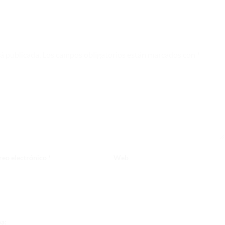
rá publicada.
Los campos obligatorios están marcados con
*
reo electrónico
*
Web
ba: