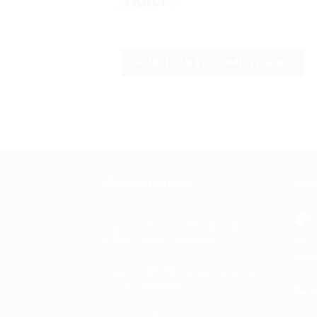
Últimas noticias
Con
Po
Ozono3. Telarañas por
24
Las 
Mar
fuego / incendio
(Esp
OZONO ataca y mata a los
10
Sep
insectos
Te
OZONO. Efectivo para