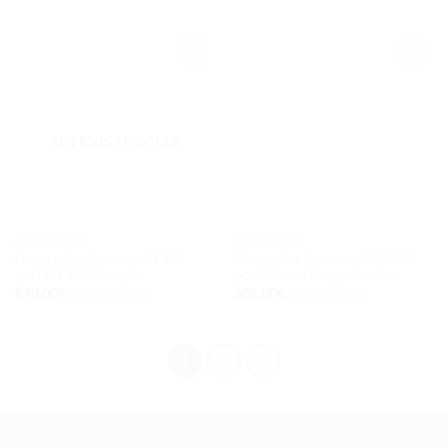
Añadir
Añadir
a la
a la
lista de
lista de
deseos
deseos
SIN EXISTENCIAS
O3 CAÑONES
O3 CAÑONES
Generador de ozono VE10
Generador de ozono ST2000
portátil 10000 mg/h
portátil con temporizador
670,00
€
685,00
€
(IVA no incluido)
(IVA no incluido)
1
2