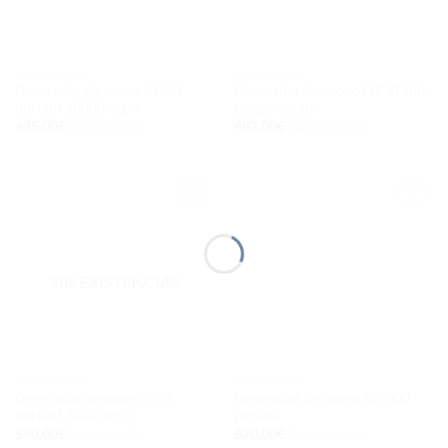
O3 CAÑONES
O3 CAÑONES
Generador de ozono KO10
Generador de ozono OZ ST500
portátil 10000 mg/h
temporizador
435,00
€
482,00
€
(IVA no incluido)
(IVA no incluido)
Añadir
Añadir
a la
a la
lista de
lista de
deseos
deseos
SIN EXISTENCIAS
O3 CAÑONES
O3 CAÑONES
Generador de ozono VE3
Generador de ozono ST2000
portátil 3000 mg/h
portátil
580,00
€
620,00
€
(IVA no incluido)
(IVA no incluido)