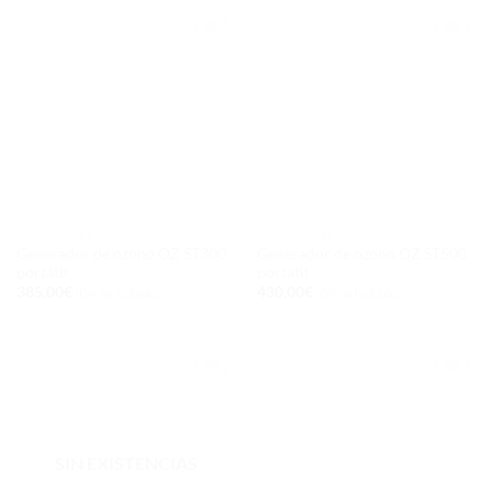
Añadir
Añadir
a la
a la
lista de
lista de
deseos
deseos
O3 CAÑONES
O3 CAÑONES
Generador de ozono OZ ST300
Generador de ozono OZ ST500
portátil
portátil
385,00
€
430,00
€
(IVA no incluido)
(IVA no incluido)
Añadir
Añadir
a la
a la
lista de
lista de
deseos
deseos
SIN EXISTENCIAS