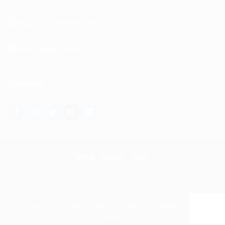
Móvil: +34 670 881 187
Email: rgg@ozono3.es
Síguenos
POLÍTICA DE DEVOLUCIONES
TÉRMINOS Y CONDICIONES
POLÍTICA DE PRIVACIDAD
POLÍTICA DE COOKIES
POLÍTICA DE COOKIES (UE)
Copyright 2026 ©
SOLUCIONES TECNICAS Y AMBIENTALES DE
OZONO, SL