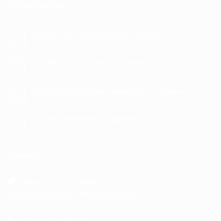
Últimas noticias
Ozono3. Telarañas por fuego / incendio
24
Mar
OZONO ataca y mata a los insectos
10
Sep
OZONO. Efectivo para neutralizar el coronavirus
27
Ago
OZONO. Beneficioso o perjudicial?
01
Jun
Contacto
Pollensa 3, SS 12, 28290
Las Rozas de Madrid, Madrid (España)
Tel: +34 916 399 159