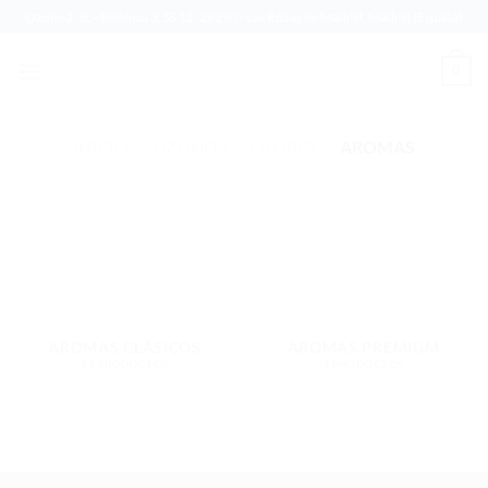
Saltar
Ozono3, SL - Pollensa 3, SS 12, 28290 - Las Rozas de Madrid, Madrid (España)
al
contenido
0
INICIO
/
OZONO3
/
OLORES
/
AROMAS
AROMAS CLÁSICOS
AROMAS PREMIUM
11 PRODUCTOS
3 PRODUCTOS