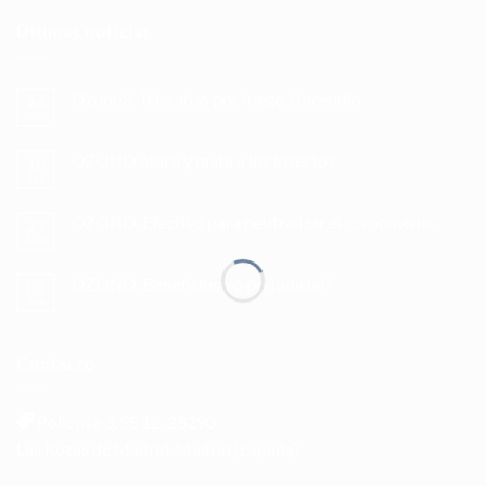
Últimas noticias
Ozono3. Telarañas por fuego / incendio
24
Mar
OZONO ataca y mata a los insectos
10
Sep
OZONO. Efectivo para neutralizar el coronavirus
27
Ago
OZONO. Beneficioso o perjudicial?
01
Jun
Contacto
Pollensa 3, SS 12, 28290
Las Rozas de Madrid, Madrid (España)