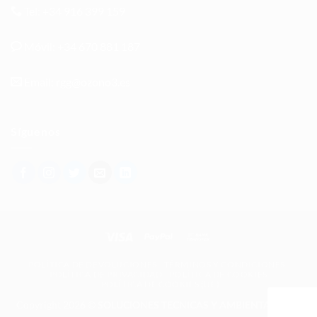
Tel: +34 916 399 159
Móvil: +34 670 881 187
Email: rgg@ozono3.es
Síguenos
POLÍTICA DE DEVOLUCIONES
TÉRMINOS Y CONDICIONES
POLÍTICA DE PRIVACIDAD
POLÍTICA DE COOKIES
POLÍTICA DE COOKIES (UE)
Copyright 2026 ©
SOLUCIONES TECNICAS Y AMBIENTALES DE