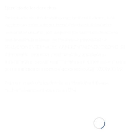
Ejercicio de los derechos
De acuerdo con los derechos que confiere la normativa
vigente en materia de protección de datos de carácter
personal, el usuario podrá ejercer los derechos de acceso,
rectificación, limitación de Política de privacidad de
SOLUCIONES TÉCNICAS Y AMBIENTALES DE OZONO, S.L.
tratamiento, supresión, portabilidad y oposición al
tratamiento de sus datos dirigiendo su petición a la dirección
postal indicada o al correo electrónico RGG@OZONO3.ES
Para el ejercicio de los derechos deberá identificarse
mediante la presentación de su DNI.