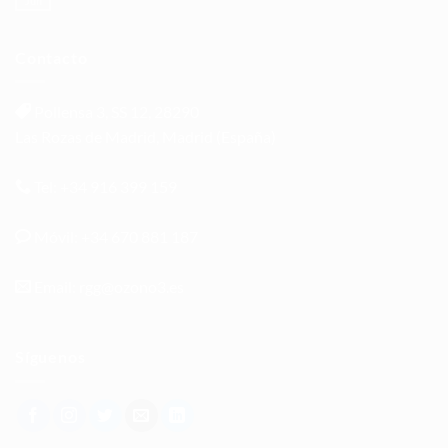
Jun
Contacto
Pollensa 3, SS 12, 28290
Las Rozas de Madrid, Madrid (España)
Tel: +34 916 399 159
Móvil: +34 670 881 187
Email: rgg@ozono3.es
Síguenos