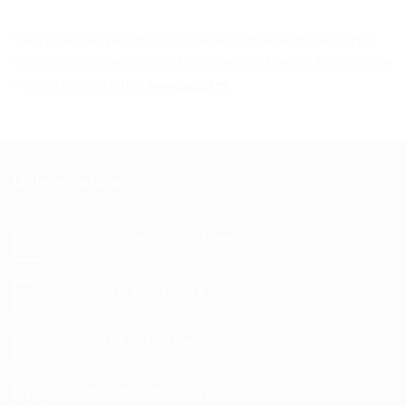
Para cualquier reclamación puede dirigirse al mismo correo
indicado. Igualmente podrá dirigirse a la Agencia Española de
Protección de Datos:
www.agpd.es
Últimas noticias
Ozono3. Telarañas por fuego / incendio
24
Mar
OZONO ataca y mata a los insectos
10
Sep
OZONO. Efectivo para neutralizar el coronavirus
27
Ago
OZONO. Beneficioso o perjudicial?
01